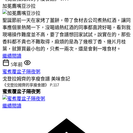
加冕鷹嘴豆沙拉
聖誕節前一天在家烤了薑餅，帶了食材去公司煮熱紅酒，讓同
事應個景熱鬧一下，沒喝過熱紅酒的同事都直誇好喝，看到我
現場操作難度並不高，要了食譜想回家試試，說實在的，那些
香料都不貴也不難取得，麻煩的是為了幾根丁香、幾片月桂
葉，就算買最小包的，只煮一兩次，還是會剩一堆食材。
繼續閱讀
5年前
蜜煮覆盆子隔夜粥
戈登拉姆齊的享瘦食譜
美味食記
《戈登拉姆齊的享瘦食譜》 P.117
蜜煮覆盆子隔夜粥
繼續閱讀