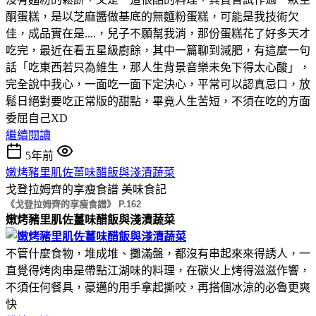
酮蛋糕，是以芝麻醬做基底的無麵粉蛋糕，可能是我技術欠
佳，成品實在是....，兒子不願幫我消，那份蛋糕花了好多天才
吃完，最近在看五星級廚餘，其中一篇聊到減肥，有這麼一句
話「吃東西若只為維生，那人生背景音樂未免下得太心酸」，
完全說中我心，一面吃一面下定決心，平常可以認真忌口，放
鬆日絕對要吃正常版的甜點，畢竟人生苦短，不須在吃的方面
委屈自己XD
繼續閱讀
5年前
嫩烤豬里肌佐薑味醋飯與淺漬蔬菜
戈登拉姆齊的享瘦食譜
美味食記
《戈登拉姆齊的享瘦食譜》 P.162
嫩烤豬里肌佐薑味醋飯與淺漬蔬菜
不管什麼食物，堆成堆、攤滿盤，都沒有串起來來得誘人，一
直覺得烤肉串是帶點江湖味的料理，在碳火上烤得滋滋作響，
不須任何餐具，豪邁的用手拿起撕咬，再搭個冰涼的必魯更爽
快