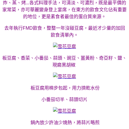
炸、蒸、烤...各式料理手法，可清淡、可濃烈，既是最平價的
家常菜，亦可華麗變身登上宴席，在東方的飲食文化佔有重要
的地位，更是素食者最佳的蛋白質來源。
去年執行FMD飲食，整整一年沒碰豆腐，最近才少量的加回
飲食清單內。
板豆腐、香菜、小番茄、蒜頭、豌豆、薑黃粉、奇亞籽、鹽、
現磨黑胡椒
板豆腐用棉步包起，用力擠乾水份
小番茄切半、蒜頭切片
鍋內放少許油少燒熱，將蒜片略煎